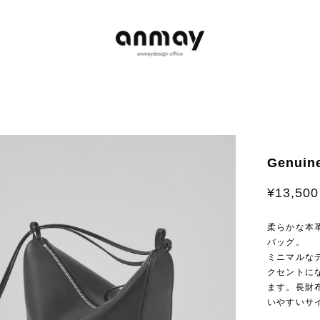
Genuin
¥13,500
柔らかな本
バッグ。
ミニマルな
クセントに
ます。長財
いやすいサ