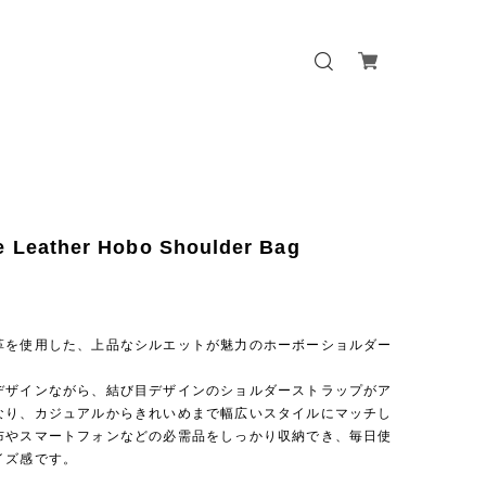
e Leather Hobo Shoulder Bag
革を使用した、上品なシルエットが魅力のホーボーショルダー
デザインながら、結び目デザインのショルダーストラップがア
なり、カジュアルからきれいめまで幅広いスタイルにマッチし
布やスマートフォンなどの必需品をしっかり収納でき、毎日使
イズ感です。