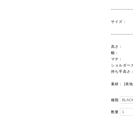
--------------
サイ
--------------
高さ：
幅：
マチ：
ショルダース
持ち手高さ
素材： [表
種類
数量