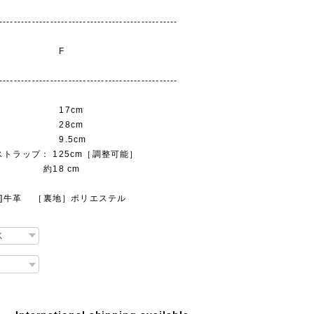
-------------------------------------------------
ズ： F
-------------------------------------------------
 17cm
 28cm
 9.5cm
トラップ： 125cm［調整可能］
： 約18 cm
地]牛革 ［裏地］ポリエステル