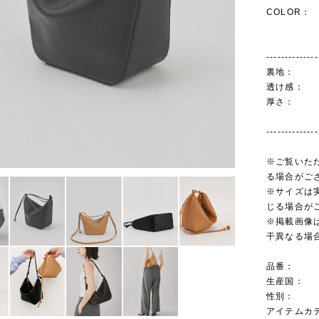
COLOR： 
--------------
裏地： 
透け感：
厚さ： 
--------------
※ご覧いた
る場合がご
※サイズは
じる場合が
※掲載画像
干異なる場
品番： U
生産国：
性別： W
アイテムカテ