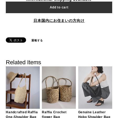
Add to cart
日本国内にお住まいの方向け
通報する
Related Items
Handcrafted Raffia
Raffia Crochet
Genuine Leather
One-Shoulder Bag
flower Bag
Hobo Shoulder Bag