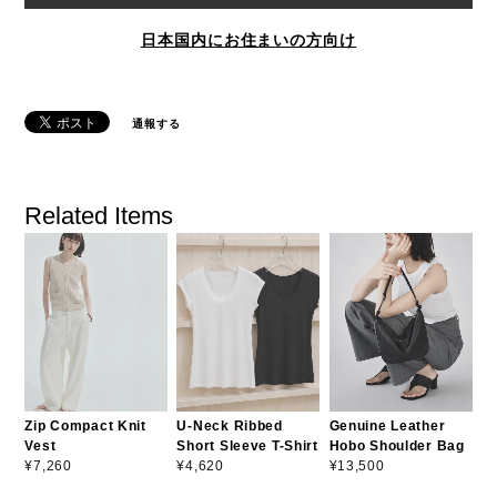
日本国内にお住まいの方向け
通報する
Related Items
Zip Compact Knit
U-Neck Ribbed
Genuine Leather
Vest
Short Sleeve T-Shirt
Hobo Shoulder Bag
¥7,260
¥4,620
¥13,500