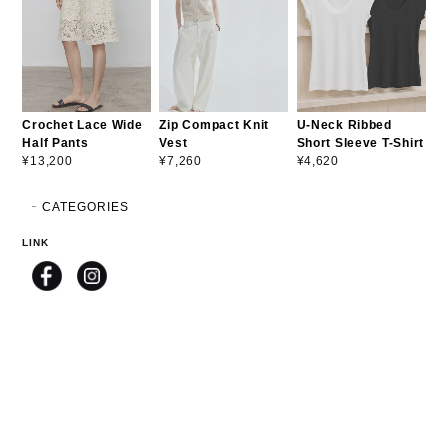
Crochet Lace Wide
Zip Compact Knit
U-Neck Ribbed
Half Pants
Vest
Short Sleeve T-Shirt
¥13,200
¥7,260
¥4,620
CATEGORIES
LINK