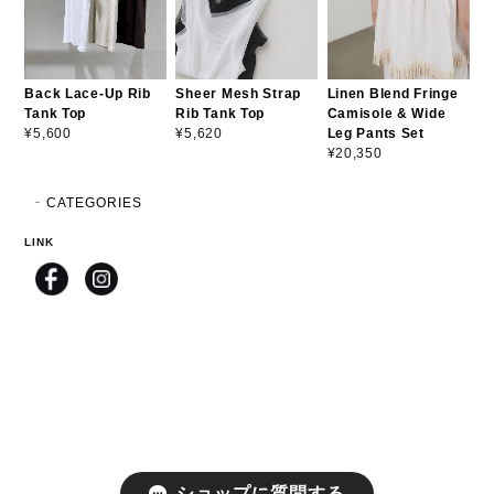
Back Lace-Up Rib
Sheer Mesh Strap
Linen Blend Fringe
Tank Top
Rib Tank Top
Camisole & Wide
Leg Pants Set
¥5,600
¥5,620
¥20,350
CATEGORIES
LINK
ショップに質問する