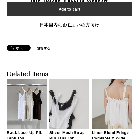
International shipping available
Add to cart
日本国内にお住まいの方向け
通報する
Related Items
Back Lace-Up Rib
Sheer Mesh Strap
Linen Blend Fringe
Tank Top
Rib Tank Top
Camisole & Wide