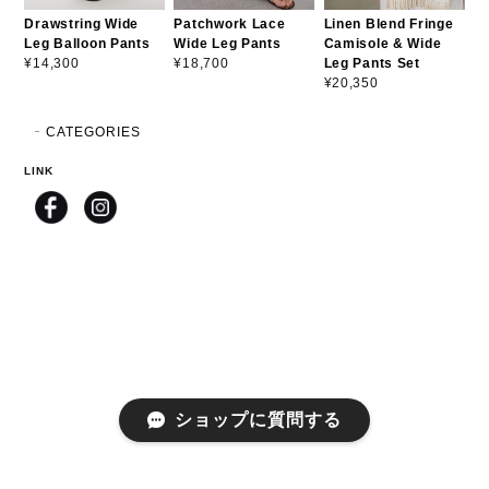
Drawstring Wide
Patchwork Lace
Linen Blend Fringe
Leg Balloon Pants
Wide Leg Pants
Camisole & Wide
Leg Pants Set
¥14,300
¥18,700
¥20,350
CATEGORIES
LINK
ショップに質問する