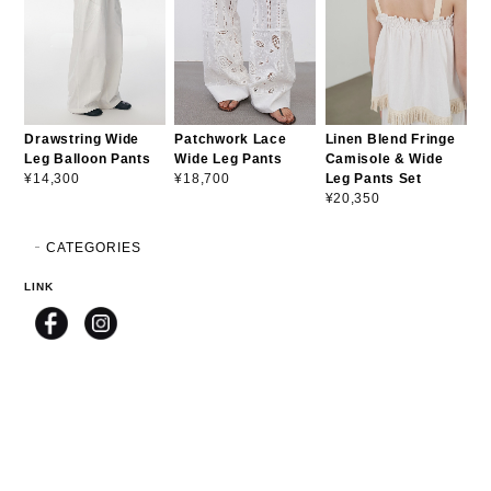
Drawstring Wide
Patchwork Lace
Linen Blend Fringe
Leg Balloon Pants
Wide Leg Pants
Camisole & Wide
Leg Pants Set
¥14,300
¥18,700
¥20,350
CATEGORIES
LINK