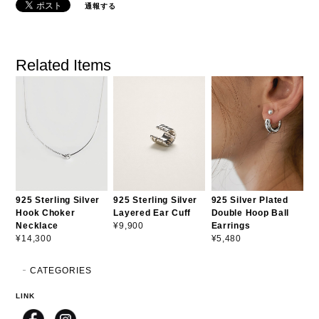
通報する
Related Items
925 Sterling Silver
925 Sterling Silver
925 Silver Plated
Hook Choker
Layered Ear Cuff
Double Hoop Ball
Necklace
Earrings
¥9,900
¥14,300
¥5,480
CATEGORIES
LINK