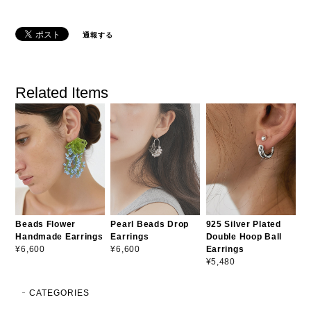
通報する
Related Items
Beads Flower
Pearl Beads Drop
925 Silver Plated
Handmade Earrings
Earrings
Double Hoop Ball
Earrings
¥6,600
¥6,600
¥5,480
CATEGORIES