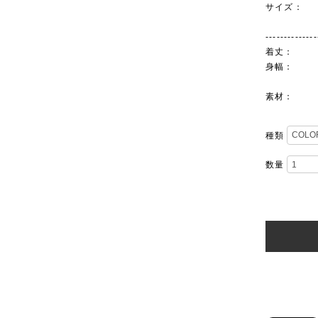
サイズ：
--------------
着丈： 39
身幅： 39
素材： 
種類
数量