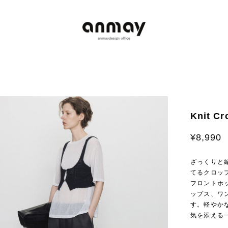
Knit Cr
¥8,990
ざっくりと
てるクロッ
フロントホ
ップス、ワ
す。軽やか
気を添える