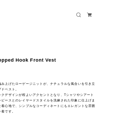
opped Hook Front Vest
編み上げたローゲージニットが、ナチュラルな風合いを引き立
プドベスト。
ックデザインが程よいアクセントとなり、Tシャツやシアート
ンピースとのレイヤードスタイルを洗練された印象に仕上げま
な着心地で、シンプルなコーディネートにもエレガントな雰囲
一着です。