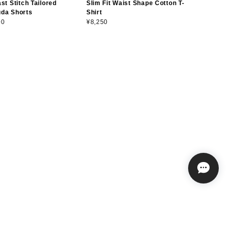
st Stitch Tailored
Slim Fit Waist Shape Cotton T-
da Shorts
Shirt
00
¥8,250