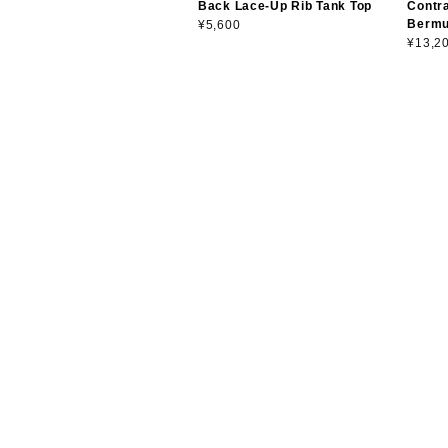
Back Lace-Up Rib Tank Top
Contra
Bermu
¥5,600
¥13,2