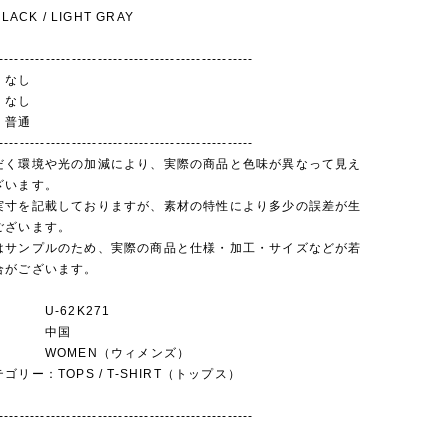
LACK / LIGHT GRAY
-------------------------------------------------
なし
 なし
普通
-------------------------------------------------
だく環境や光の加減により、実際の商品と色味が異なって見え
ざいます。
実寸を記載しておりますが、素材の特性により多少の誤差が生
ございます。
はサンプルのため、実際の商品と仕様・加工・サイズなどが若
合がございます。
U-62K271
： 中国
WOMEN（ウィメンズ）
リー：TOPS / T-SHIRT（トップス）
-------------------------------------------------