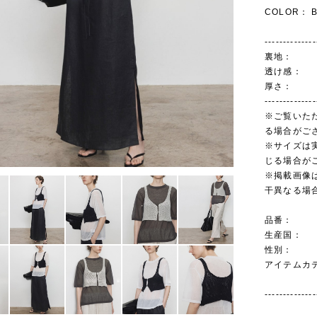
COLOR： B
--------------
裏地： 
透け感：
厚さ： 
--------------
※ご覧いた
る場合がご
※サイズは
じる場合が
※掲載画像
干異なる場
品番： 
生産国
性別： 
アイテムカテゴ
--------------