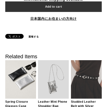
Add to cart
日本国内にお住まいの方向け
通報する
Related Items
Spring Closure
Leather Mini Phone
Studded Leather
Glasses Case
Shoulder Bag
Belt with Silver