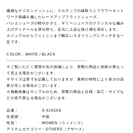
繊細なナイロンメッシュに、スカラップの縁取りとフラワーカット
ワーク刺繍を施したレースアップフラットシューズ。
バレエシューズの軽やかさと、ギリーシューズのクラシカルな編み
上げディテールを併せ持ち、足元に上品な抜け感を演出します。
カジュアルからフェミニンまで幅広いスタイリングにマッチする一
足です。
COLOR：WHITE / BLACK
----------------------------------------------------
※ご覧いただく環境や光の加減により、実際の商品と色味が異なっ
て見える場合がございます。
※サイズは実寸を記載しておりますが、素材の特性により多少の誤
差が生じる場合がございます。
※掲載画像はサンプルのため、実際の商品と仕様・加工・サイズな
どが若干異なる場合がございます。
品番： S-62A208
生産国： 中国
性別： WOMEN（ウィメンズ）
アイテムカテゴリー：OTHERS（アザーズ）