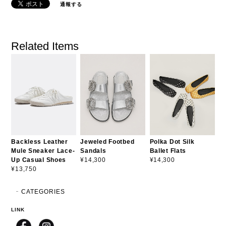
通報する
Related Items
Backless Leather
Jeweled Footbed
Polka Dot Silk
Mule Sneaker Lace-
Sandals
Ballet Flats
Up Casual Shoes
¥14,300
¥14,300
¥13,750
CATEGORIES
LINK