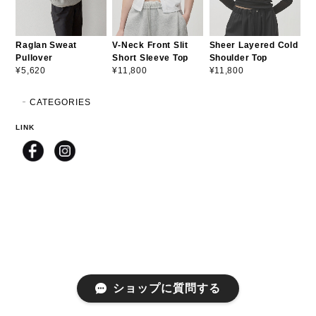
Raglan Sweat
V-Neck Front Slit
Sheer Layered Cold
Pullover
Short Sleeve Top
Shoulder Top
¥5,620
¥11,800
¥11,800
CATEGORIES
LINK
ショップに質問する