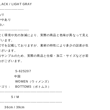
ACK / LIGHT GRAY
-------------------
あり
ややあり
薄い
-----------------------
だく環境や光の加減により、実際の商品と色味が異なって見え
ざいます。
実寸を記載しておりますが、素材の特性により多少の誤差が生
ございます。
はサンプルのため、実際の商品と仕様・加工・サイズなどが若
合がございます。
S-62S207
： 中国
WOMEN（ウィメンズ）
ゴリ： BOTTOMS（ボトムス）
-------------------------------------------------
 S / M
-------------------------------------------------
6cm / 39cm