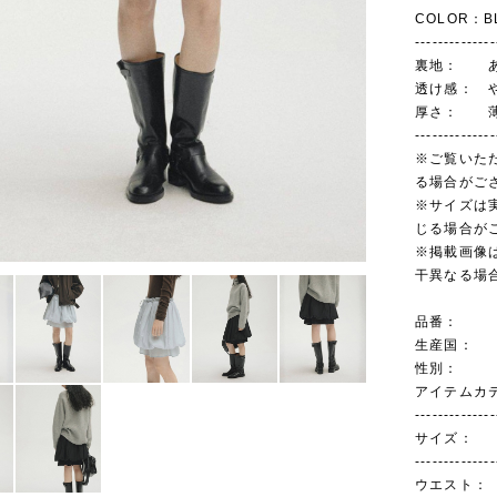
COLOR：BL
--------------
裏地： 
透け感： 
厚さ： 
--------------
※ご覧いた
る場合がご
※サイズは
じる場合が
※掲載画像
干異なる場
品番： 
生産国
性別： 
アイテムカテ
--------------
サイズ：
--------------
ウエスト： 3