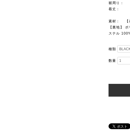
裾周り： 48
着丈： 40
素材： 【表
【裏地】 ポ
ステル 100
種類
数量