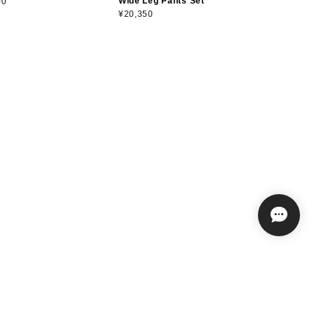
Wide Leg Pants Set
00
¥20,350