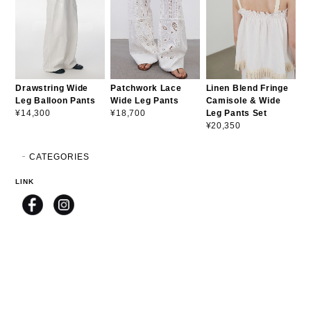
Drawstring Wide
Patchwork Lace
Linen Blend Fringe
Leg Balloon Pants
Wide Leg Pants
Camisole & Wide
Leg Pants Set
¥14,300
¥18,700
¥20,350
CATEGORIES
LINK