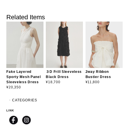
Related Items
Fake Layered
３D Frill Sleeveless
2way Ribbon
Sporty Mesh Panel
Black Dress
Bustier Dress
Sleeveless Dress
¥18,700
¥11,800
¥20,350
CATEGORIES
LINK